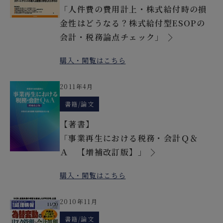
「人件費の費用計上・株式給付時の損
金性はどうなる？株式給付型ESOPの
会計・税務論点チェック」
購入・閲覧はこちら
2011年4月
書籍/論文
【著書】
「事業再生における税務・会計Ｑ＆
Ａ 【増補改訂版】」
購入・閲覧はこちら
2010年11月
書籍/論文