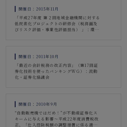
開催日：2015年11月
「平成27年度 第２回地域金融機関に対する
低炭素化プロジェクトの研修会（税務面及
びリスク評価・事業性評価担当） 」：環境
省
開催日：2011年10月
「最近の会計税務の改正内容」（第17回証
券化技術を使ったバンキングＷＧ）：流動
化・証券化協議会
開催日：2010年9月
“自動販売機ではだめ！”が不動産証券化ス
キームに与える影響～平成22年度消費税改
正、「仕入控除税額の調整措置に係る適用