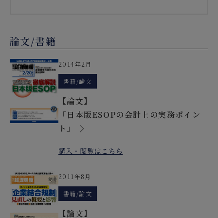
の適正化」の影響を様々な切り口で徹底解
説！～」：株式会社金融財務研究会
論文/書籍
2014年2月
書籍/論文
【論文】
「日本版ESOPの会計上の実務ポイン
ト」
購入・閲覧はこちら
2011年8月
書籍/論文
【論文】