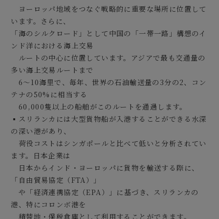
ヨーロッパ地域をつなぐ戦略的に重要な場所に位置して
います。さらに、
「海のシルクロード」として中国の「一帯一路」構想のイ
ンド洋における海上交易
ルートの中心に位置しています。アジアで最も交通量の
多い海上交易ルートまで
6～10海里で、毎年、世界の石油輸送量の3分の2、コン
テナの50%に相当する
60,000隻以上の船舶がこのルートを通過します。
▪スリランカには大型貨物船が入港することができる水深
の深い港があり、
荷役コストはシンガポールと比べて低いと分析されてい
ます。日本企業は
日本からインド・ヨーロッパに貨物を輸送する際に、
「自由貿易協定（FTA）」
や「経済連携協定（EPA）」に基づき、スリランカの
港、特にコロンボ港を
積替地・保税倉庫として利用することができます。