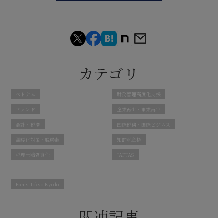
カテゴリ
ベトナム
財務管理高度化支援
ファンド
企業再生・事業再生
会計・税務
国際税務・国際ビジネス
温暖化対策・脱炭素
知的財産権
税理士賠償責任
JAFTAS
Focus Tokyo Kyodo
関連記事