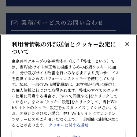
業務/サービスのお問い合わせ
お見積り、各種ご相談はこちらのフォームより
利用者情報の外部送信とクッキー設定に
お問い合わせください。
ついて
東京共同グループの各事業体※（以下「弊社」という）で
は、当Webサイトが正常に機能するめの必須クッキーに加
え、分析及びサイト改善を行いみなさまにより良いサービス
を提供するためのパフォーマンスクッキーを使用していま
す。なお、一部のWeb閲覧履歴は、お客様が当社に提供し
た個人情報と紐づけて取得されます。弊社のすべてのクッキ
ー使用に同意する場合は、[すべて同意する]をクリックして
ください。または [クッキー設定]をクリックして、当社We
bサイト上のクッキー設定をカスタマイズしてください。な
情報セキュリティ方針
プライバシーポリシー
ソーシャルメディアポリシー
お、同意いただけない場合、弊社Webサイトにてコンテン
ツやサービスをご利用いただく上で、一部機能に制約が生じ
クッキーに関する通知
反社会勢力に対する基本方針
贈収賄・汚職防止方針
ることがあります。
クッキーに関する通知
ハラスメント防止ポリシー
利用規約
サイトマップ