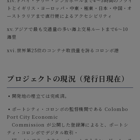
xiv.ドバイ・デリー・シンガポールまで4～5時間のフライ
トとイギリス・ヨーロッパ・中東・極東・日本・中国・オ
ーストラリアまで直行便によるアクセシビリティ
xv.アジアで最も交通量の多い海上交易ルートまで6～10
海里
xvi.世界第25位のコンテナ取扱量を誇るコロンボ港
プロジェクトの現況（発行日現在）
▪開発地の埋立ては完成済。
▪ポートシティ・コロンボの監督機関である Colombo
Port City Economic
Commission が公開した登録簿によると、ポートシ
ティ・コロンボでデジタル取引・