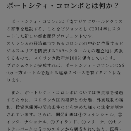
ポートシティ・コロンボとは何か？
ポートシティ・コロンボは「南アジアにワールドクラス
の都市を建設する」ことをビジョンとして2014年にスタ
ートした新しい都市開発プロジェクトです。
スリランカの経済都市であるコロンボの中心に位置するビ
ジネスエリアを隣接する269ヘクタールもの埋立地に拡張
するもので、スリランカ政府が100％保有しています。
プロジェクトが完成すれば、ポートシティ・コロンボは56
0万平方メートルを超える建築スペースを有することにな
ります。
また、ポートシティ・コロンボについては投資家を優遇
するために、スリランカ国内経済との分離、外貨規制の緩
和、投資家保護の契約条件などを定めた様々な法令が制定
されています。さらに、開発計画は①フィナンシャル、②
インターナショナル、③アイランド、④マリーナ、⑤セン
トラルパークの５つのエリアから構成されており、医療・