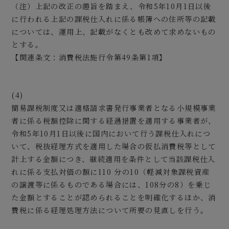
（注）上記の改正の趣旨を踏まえ、令和5年10月1日以後
に行われる上記の課税仕入れに係る帳簿への住所等の記載
については、運用上、記載がなくとも改めて求めないもの
とする。
【関連条文：消費税法施行令第49条第1項】
(4)
簡易課税制度又は適格請求書発行事業者となる小規模事業
者に係る税額控除に関する経過措置を適用する事業者が、
令和5年10月1日以後に国内において行う課税仕入れにつ
いて、税抜経理方式を適用した場合の仮払消費税等として
計上する金額につき、継続適用を条件として当該課税仕入
れに係る支払対価の額に110 分の10（軽減対象課税資産
の譲渡等に係るものである場合には、108分の8）を乗じ
た金額とすることが認められることを明確化するほか、消
費税に係る経理処理方法について所要の見直しを行う。