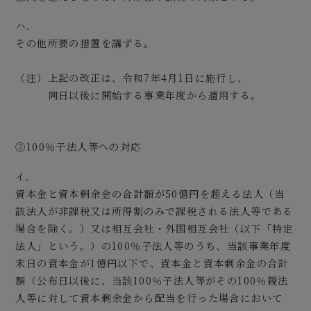
ハ．
その他所要の措置を講ずる。
（注）上記の改正は、令和7年4月1日に施行し、
同日以後に開始する事業年度から適用する。
②100％子法人等への対応
イ．
資本金と資本剰余金の合計額が50億円を超える法人（当
該法人が非課税又は所得割のみで課税される法人等である
場合を除く。）又は相互会社・外国相互会社（以下「特定
法人」という。）の100％子法人等のうち、当該事業年度
末日の資本金が1億円以下で、資本金と資本剰余金の合計
額（公布日以後に、当該100％子法人等がその100％親法
人等に対して資本剰余金から配当を行った場合において