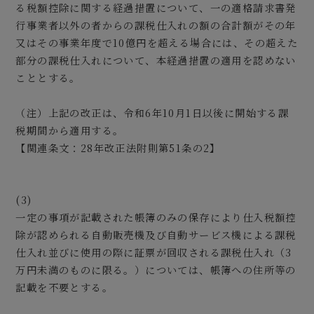
る税額控除に関する経過措置について、一の適格請求書発
行事業者以外の者からの課税仕入れの額の合計額がその年
又はその事業年度で10億円を超える場合には、その超えた
部分の課税仕入れについて、本経過措置の適用を認めない
こととする。
（注）上記の改正は、令和6年10月1日以後に開始する課
税期間から適用する。
【関連条文：28年改正法附則第51条の2】
(3)
一定の事項が記載された帳簿のみの保存により仕入税額控
除が認められる自動販売機及び自動サービス機による課税
仕入れ並びに使用の際に証票が回収される課税仕入れ（3
万円未満のものに限る。）については、帳簿への住所等の
記載を不要とする。