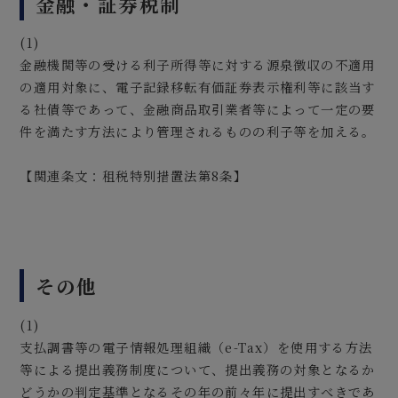
金融・証券税制
(1)
金融機関等の受ける利子所得等に対する源泉徴収の不適用
の適用対象に、電子記録移転有価証券表示権利等に該当す
る社債等であって、金融商品取引業者等によって一定の要
件を満たす方法により管理されるものの利子等を加える。
【関連条文：租税特別措置法第8条】
その他
(1)
支払調書等の電子情報処理組織（e-Tax）を使用する方法
等による提出義務制度について、提出義務の対象となるか
どうかの判定基準となるその年の前々年に提出すべきであ