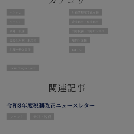
ベトナム
財務管理高度化支援
ファンド
企業再生・事業再生
会計・税務
国際税務・国際ビジネス
温暖化対策・脱炭素
知的財産権
税理士賠償責任
JAFTAS
Focus Tokyo Kyodo
関連記事
令和8年度税制改正ニュースレター
ファンド
会計・税務