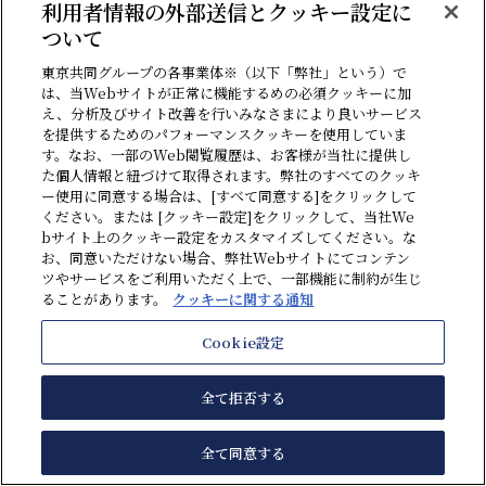
利用者情報の外部送信とクッキー設定に
ついて
東京共同グループの各事業体※（以下「弊社」という）で
は、当Webサイトが正常に機能するめの必須クッキーに加
え、分析及びサイト改善を行いみなさまにより良いサービス
を提供するためのパフォーマンスクッキーを使用していま
す。なお、一部のWeb閲覧履歴は、お客様が当社に提供し
た個人情報と紐づけて取得されます。弊社のすべてのクッキ
ー使用に同意する場合は、[すべて同意する]をクリックして
ください。または [クッキー設定]をクリックして、当社We
bサイト上のクッキー設定をカスタマイズしてください。な
お、同意いただけない場合、弊社Webサイトにてコンテン
サービス紹介
ツやサービスをご利用いただく上で、一部機能に制約が生じ
ることがあります。
クッキーに関する通知
Cookie設定
全て拒否する
全て同意する