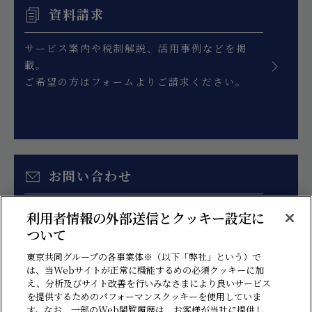
資料請求
サービス案内や税制解説、活用事例などを掲
載。
ご希望の方はフォームよりご請求ください。
お問い合わせ
お見積り、各種ご相談はこちらのフォームより
利用者情報の外部送信とクッキー設定に
お問い合わせください。
ついて
東京共同グループの各事業体※（以下「弊社」という）で
は、当Webサイトが正常に機能するめの必須クッキーに加
え、分析及びサイト改善を行いみなさまにより良いサービス
を提供するためのパフォーマンスクッキーを使用していま
す。なお、一部のWeb閲覧履歴は、お客様が当社に提供し