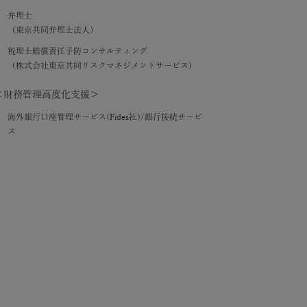
弁理士
（東京共同弁理士法人）
税理士賠償責任予防コンサルティング
（株式会社東京共同リスクマネジメントサービス）
＜財務管理高度化支援＞
海外銀行口座管理サービス(Fides社)/銀行接続サービ
ス