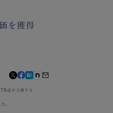
い評価を獲得
あるITR誌が主催する
した。