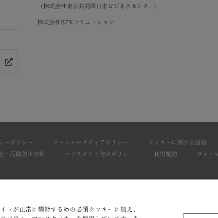
（株式会社東京共同西日本ビジネスセンター）
株式会社BTKソリューション
シーポリシー
ソーシャルメディアポリシー
クッキーに関する通知
賄・汚職防止方針
ハラスメント防止ポリシー
利用規約
サイト
サイトが正常に機能するめの必須クッキーに加え、