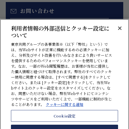
お問い合わせ
お見積り、各種ご相談はこちらのフォームより
利用者情報の外部送信とクッキー設定に
お問い合わせください。
ついて
東京共同グループの各事業体※（以下「弊社」という）で
は、当Webサイトが正常に機能するめの必須クッキーに加
え、分析及びサイト改善を行いみなさまにより良いサービス
を提供するためのパフォーマンスクッキーを使用していま
す。なお、一部のWeb閲覧履歴は、お客様が当社に提供し
た個人情報と紐づけて取得されます。弊社のすべてのクッキ
ー使用に同意する場合は、[すべて同意する]をクリックして
ください。または [クッキー設定]をクリックして、当社We
bサイト上のクッキー設定をカスタマイズしてください。な
情報セキュリティ方針
プライバシーポリシー
ソーシャルメディアポリシー
お、同意いただけない場合、弊社Webサイトにてコンテン
ツやサービスをご利用いただく上で、一部機能に制約が生じ
クッキーに関する通知
反社会勢力に対する基本方針
贈収賄・汚職防止方針
ることがあります。
クッキーに関する通知
ハラスメント防止ポリシー
利用規約
サイトマップ
Cookie設定