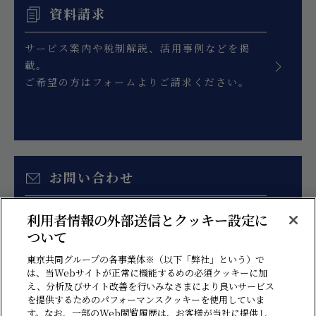
資料請求
サービス案内や税制解説、活用事例などを掲
載。
ご希望の方はフォームよりご請求ください。
お問い合わせ
お見積り、各種ご相談はこちらのフォームより
利用者情報の外部送信とクッキー設定に
お問い合わせください。
ついて
東京共同グループの各事業体※（以下「弊社」という）で
は、当Webサイトが正常に機能するめの必須クッキーに加
え、分析及びサイト改善を行いみなさまにより良いサービス
を提供するためのパフォーマンスクッキーを使用していま
す。なお、一部のWeb閲覧履歴は、お客様が当社に提供し