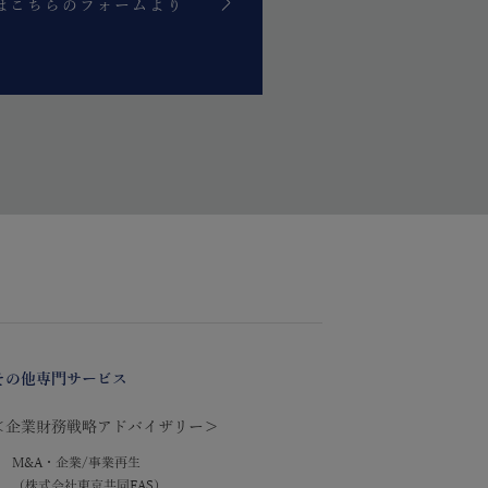
はこちらのフォームより
。
その他専門サービス
＜企業財務戦略アドバイザリー＞
M&A・企業/事業再生
（株式会社東京共同FAS）