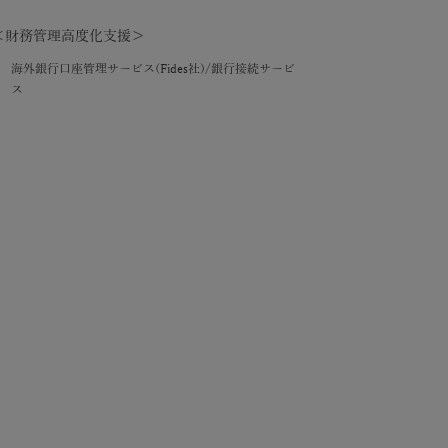
＜財務管理高度化支援＞
海外銀行口座管理サービス(Fides社)/銀行接続サービ
ス