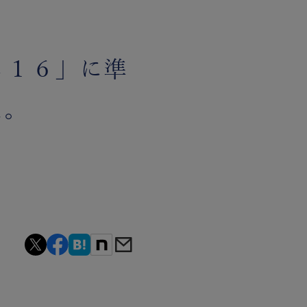
Ｅ１６」に準
た。