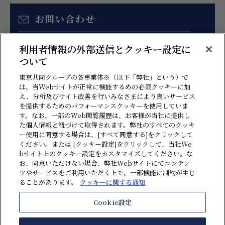
お問い合わせ
お見積り、各種ご相談はこちらのフォームより
利用者情報の外部送信とクッキー設定に
お問い合わせください。
ついて
東京共同グループの各事業体※（以下「弊社」という）で
は、当Webサイトが正常に機能するめの必須クッキーに加
え、分析及びサイト改善を行いみなさまにより良いサービス
を提供するためのパフォーマンスクッキーを使用していま
す。なお、一部のWeb閲覧履歴は、お客様が当社に提供し
た個人情報と紐づけて取得されます。弊社のすべてのクッキ
ー使用に同意する場合は、[すべて同意する]をクリックして
ください。または [クッキー設定]をクリックして、当社We
bサイト上のクッキー設定をカスタマイズしてください。な
情報セキュリティ方針
プライバシーポリシー
ソーシャルメディアポリシー
お、同意いただけない場合、弊社Webサイトにてコンテン
ツやサービスをご利用いただく上で、一部機能に制約が生じ
クッキーに関する通知
反社会勢力に対する基本方針
贈収賄・汚職防止方針
ることがあります。
クッキーに関する通知
ハラスメント防止ポリシー
利用規約
サイトマップ
Cookie設定