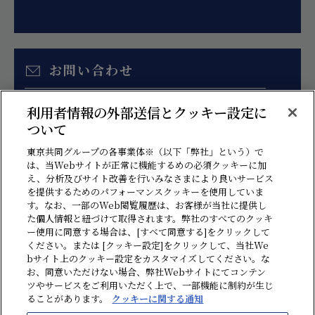
お問い合わせ
お見積り、各種ご相談はこちらのフォームより
利用者情報の外部送信とクッキー設定に
お問い合わせください。
ついて
東京共同グループの各事業体※（以下「弊社」という）で
は、当Webサイトが正常に機能するめの必須クッキーに加
え、分析及びサイト改善を行いみなさまにより良いサービス
を提供するためのパフォーマンスクッキーを使用していま
す。なお、一部のWeb閲覧履歴は、お客様が当社に提供し
た個人情報と紐づけて取得されます。弊社のすべてのクッキ
ー使用に同意する場合は、[すべて同意する]をクリックして
ください。または [クッキー設定]をクリックして、当社We
bサイト上のクッキー設定をカスタマイズしてください。な
情報セキュリティ方針
プライバシーポリシー
ソーシャルメディアポリシー
お、同意いただけない場合、弊社Webサイトにてコンテン
ツやサービスをご利用いただく上で、一部機能に制約が生じ
クッキーに関する通知
反社会勢力に対する基本方針
贈収賄・汚職防止方針
ることがあります。
クッキーに関する通知