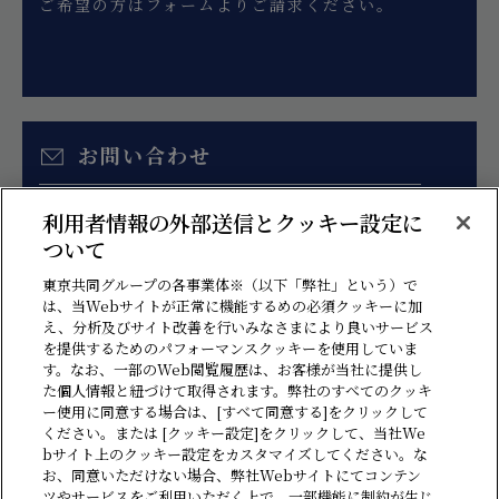
ご希望の方はフォームよりご請求ください。
お問い合わせ
お見積り、各種ご相談はこちらのフォームより
利用者情報の外部送信とクッキー設定に
お問い合わせください。
ついて
東京共同グループの各事業体※（以下「弊社」という）で
は、当Webサイトが正常に機能するめの必須クッキーに加
え、分析及びサイト改善を行いみなさまにより良いサービス
を提供するためのパフォーマンスクッキーを使用していま
す。なお、一部のWeb閲覧履歴は、お客様が当社に提供し
た個人情報と紐づけて取得されます。弊社のすべてのクッキ
ー使用に同意する場合は、[すべて同意する]をクリックして
ください。または [クッキー設定]をクリックして、当社We
bサイト上のクッキー設定をカスタマイズしてください。な
情報セキュリティ方針
プライバシーポリシー
ソーシャルメディアポリシー
お、同意いただけない場合、弊社Webサイトにてコンテン
ツやサービスをご利用いただく上で、一部機能に制約が生じ