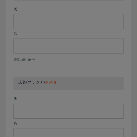
氏
名
例)山田 花子
氏名(フリガナ)
氏
名