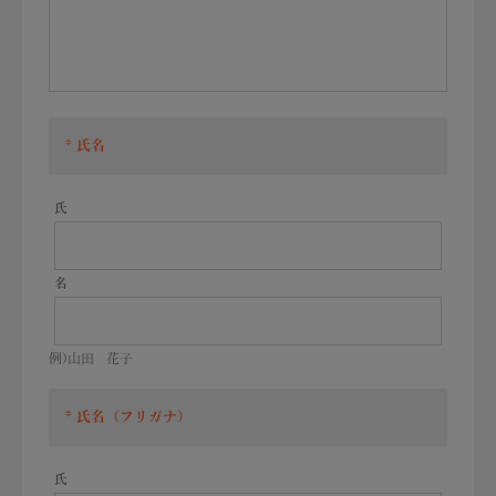
氏名
氏
名
例)山田 花子
氏名（フリガナ）
氏