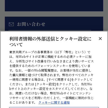
お問い合わせ
お見積り、各種ご相談はこちらのフォームより
利用者情報の外部送信とクッキー設定に
お問い合わせください。
ついて
東京共同グループの各事業体※（以下「弊社」という）で
は、当Webサイトが正常に機能するめの必須クッキーに加
え、分析及びサイト改善を行いみなさまにより良いサービス
を提供するためのパフォーマンスクッキーを使用していま
す。なお、一部のWeb閲覧履歴は、お客様が当社に提供し
た個人情報と紐づけて取得されます。弊社のすべてのクッキ
ー使用に同意する場合は、[すべて同意する]をクリックして
ください。または [クッキー設定]をクリックして、当社We
bサイト上のクッキー設定をカスタマイズしてください。な
情報セキュリティ方針
プライバシーポリシー
ソーシャルメディアポリシー
お、同意いただけない場合、弊社Webサイトにてコンテン
ツやサービスをご利用いただく上で、一部機能に制約が生じ
クッキーに関する通知
反社会勢力に対する基本方針
贈収賄・汚職防止方針
ることがあります。
クッキーに関する通知