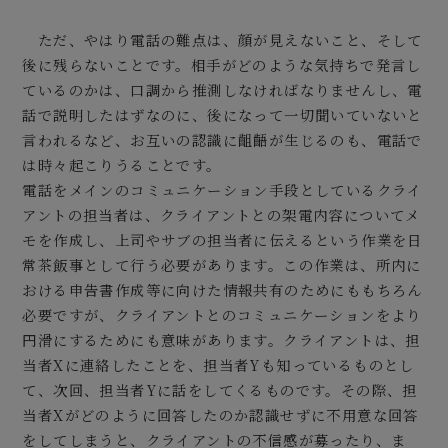
ただ、やはり電話の難点は、顔が見えないこと、そして
後に残らないことです。相手がどのような気持ちで発言し
ているのかは、口調から推測しなければなりませんし、電
話で説明したはずなのに、後になって一切聞いていないと
言われるなど、お互いの認識に齟齬が生じるのも、電話で
は時々起こりうることです。
電話をメインのコミュニケーション手段としているクライ
アントの担当者は、クライアントとの架電内容についてメ
モを作成し、上司やサブの担当者に伝えるという作業を日
常茶飯事として行う必要があります。この作業は、所内に
おける申告書作成等に向けた情報共有のためにももちろん
必要ですが、クライアントとのコミュニケーションをより
円滑にするためにも意味があります。クライアントは、担
当者Xに連絡したことを、担当者Yも知っているものとし
て、次回、担当者Yに話をしてくるものです。その際、担
当者Xがどのように回答したのか認識せずに不用意な回答
をしてしまうと、クライアントの不信感が募ったり、ま