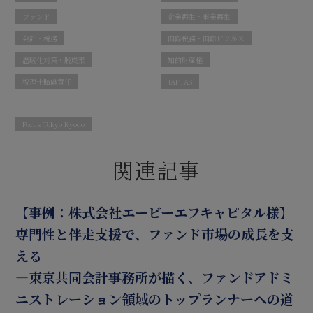
ファンド
企業再生・事業再生
会計・税務
国際税務・国際ビジネス
温暖化対策・脱炭素
知的財産権
税理士賠償責任
JAFTAS
Focus Tokyo Kyodo
関連記事
【事例：株式会社エービーエフキャピタル様】
専門性と伴走支援で、ファンド市場の成長を支
える
―東京共同会計事務所が描く、ファンドアドミ
ニストレーション領域のトップランナーへの道