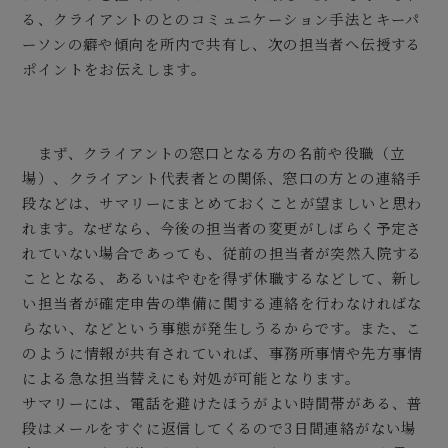
る、クライアントのとのコミュニケーション手法とキーパ
ーソンの癖や傾向を所内で共有し、次の担当者へ伝授する
ポイントをお伝えします。
まず、クライアントの窓口となる方の名前や役職（立
場）、クライアント代表者との関係、窓口の方との連絡手
段などは、サマリーにまとめておくことが望ましいと思わ
れます。なぜなら、今後の担当者の変更がしばらく予定さ
れていない場合であっても、従前の担当者が突然入院する
こととなる、あるいはやむを得ず休職するなどして、新し
い担当者が確定申告の準備に関する連絡を行わなければな
らない、などという事態が発生しうるからです。また、こ
のように情報が共有されていれば、事務所事情や先方事情
による急な担当替えにも対処が可能となります。
サマリーには、電話を避けたほうがよい時間帯がある、普
段はメールをすぐに返信してくるので3日間連絡がない場