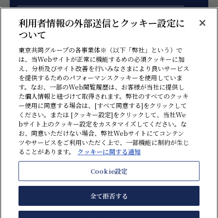
お見積り、各種ご相談はこちらのフォームより
利用者情報の外部送信とクッキー設定に
お問い合わせください。
ついて
東京共同グループの各事業体※（以下「弊社」という）で
は、当Webサイトが正常に機能するめの必須クッキーに加
え、分析及びサイト改善を行いみなさまにより良いサービス
を提供するためのパフォーマンスクッキーを使用していま
す。なお、一部のWeb閲覧履歴は、お客様が当社に提供し
た個人情報と紐づけて取得されます。弊社のすべてのクッキ
ー使用に同意する場合は、[すべて同意する]をクリックして
ください。または [クッキー設定]をクリックして、当社We
bサイト上のクッキー設定をカスタマイズしてください。な
情報セキュリティ方針
プライバシーポリシー
ソーシャルメディアポリシー
お、同意いただけない場合、弊社Webサイトにてコンテン
ツやサービスをご利用いただく上で、一部機能に制約が生じ
クッキーに関する通知
反社会勢力に対する基本方針
贈収賄・汚職防止方針
ることがあります。
クッキーに関する通知
ハラスメント防止ポリシー
利用規約
サイトマップ
Cookie設定
全て拒否する