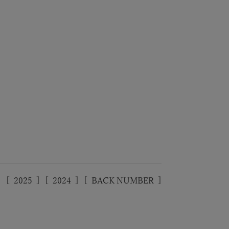
]
[
2025
]
[
2024
]
[
BACK NUMBER
]