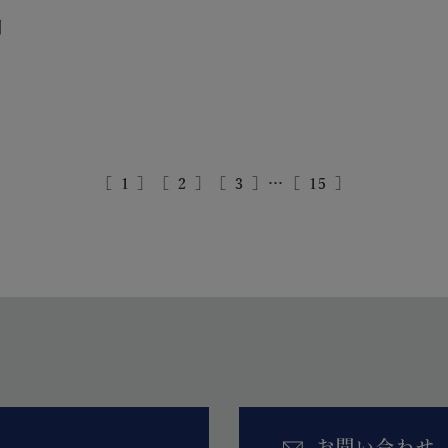
［
1
］
［
2
］
［
3
］
…
［
15
］
お問い合わせ