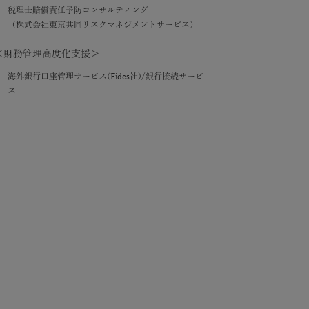
税理士賠償責任予防コンサルティング
（株式会社東京共同リスクマネジメントサービス）
＜財務管理高度化支援＞
海外銀行口座管理サービス(Fides社)/銀行接続サービ
ス