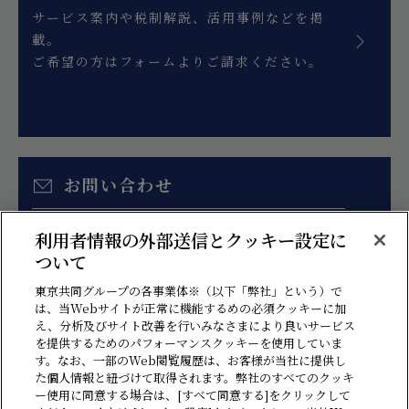
サービス案内や税制解説、活用事例などを掲
載。
ご希望の方はフォームよりご請求ください。
お問い合わせ
お見積り、各種ご相談はこちらのフォームより
利用者情報の外部送信とクッキー設定に
お問い合わせください。
ついて
東京共同グループの各事業体※（以下「弊社」という）で
は、当Webサイトが正常に機能するめの必須クッキーに加
え、分析及びサイト改善を行いみなさまにより良いサービス
を提供するためのパフォーマンスクッキーを使用していま
す。なお、一部のWeb閲覧履歴は、お客様が当社に提供し
た個人情報と紐づけて取得されます。弊社のすべてのクッキ
ー使用に同意する場合は、[すべて同意する]をクリックして