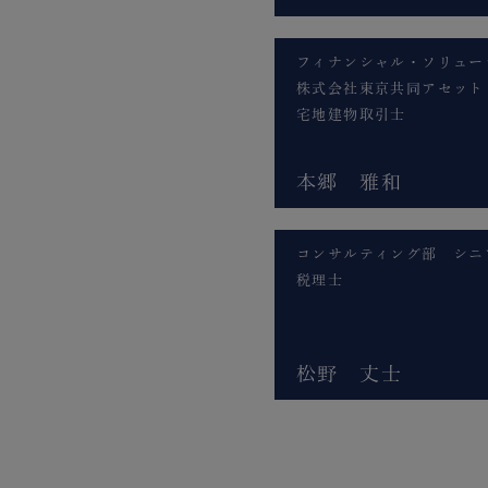
フィナンシャル・ソリュー
株式会社東京共同アセット
宅地建物取引士
本郷 雅和
コンサルティング部 シニ
税理士
松野 丈士