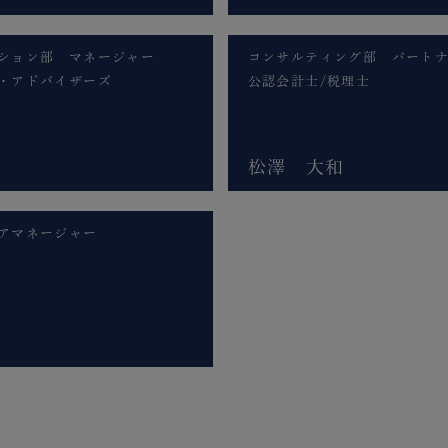
ション部 マネージャー
コンサルティング部 パート
・アドバイザーズ
公認会計士/税理士
松澤 大和
アマネージャー