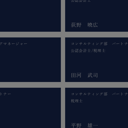
公認会計士
荻野 暁広
アマネージャー
コンサルティング部 パート
公認会計士/税理士
田河 武司
トナー
コンサルティング部 パート
税理士
平野 雄一