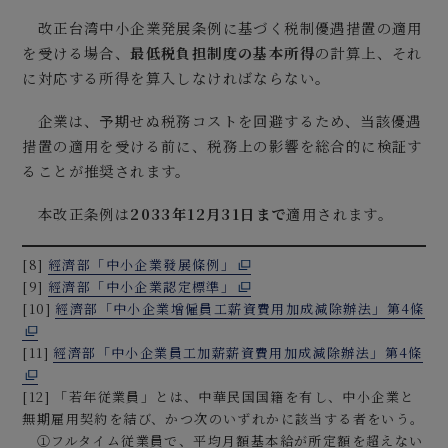
改正台湾中小企業発展条例に基づく税制優遇措置の適用
を受ける場合、
最低税負担制度の基本所得
の計算上、それ
に対応する所得を算入しなければならない。
企業は、予期せぬ税務コストを回避するため、当該優遇
措置の適用を受ける前に、税務上の影響を総合的に検証す
ることが推奨されます。
本改正条例は
2033
年
12
月
31
日まで
適用されます。
[8]
經濟部「中小企業發展條例」
[9]
經濟部「中小企業認定標準」
[10]
經濟部「中小企業增僱員工薪資費用加成減除辦法」第4條
[11]
經濟部「中小企業員工加薪薪資費用加成減除辦法」第4條
[12] 「若年従業員」とは、中華民国国籍を有し、中小企業と
無期雇用契約を結び、かつ次のいずれかに該当する者をいう。
①フルタイム従業員で、平均月額基本給が所定額を超えない