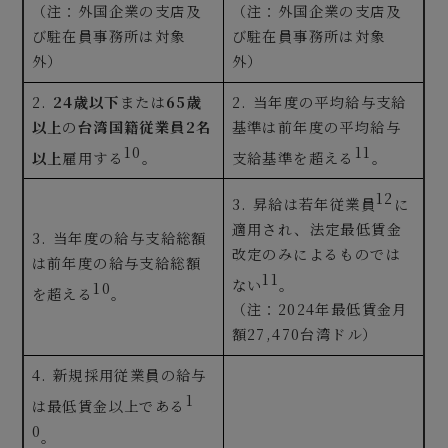
（注：外国企業の支店及
（注：外国企業の支店及
び駐在員事務所は対象
び駐在員事務所は対象
外）
外）
2.
24歳以下
または
65歳
2. 当年度の平均給与支給
以上
の
台湾国籍従業員2名
基準は前年度の平均給与
10
11
以上
雇用する
。
支給基準を超える
。
12
3. 昇給は若年従業員
に
適用され、法定最低賃金
3. 当年度の給与支給総額
改定のみによるものでは
は前年度の給与支給総額
11
ない
。
10
を超える
。
（注：2024年最低賃金月
額27,470台湾ドル）
4. 新規採用従業員の給与
1
は最低賃金以上である
0
。