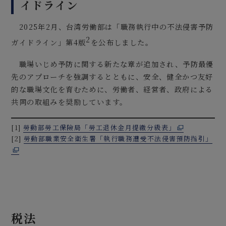
イドライン
2025年2月、台湾労働部は「職務執行中の不法侵害予防
2
ガイドライン」第4版
を公布しました。
職場いじめ予防に関する新たな章が追加され、予防最優
先のアプローチを強調するとともに、安全、健全かつ友好
的な職場文化を育むために、労働者、経営者、政府による
共同の取組みを奨励しています。
[1]
勞動部勞工保險局「勞工退休金月提繳分級表」
[2]
勞動部職業安全衛生署「執行職務遭受不法侵害預防指引」
税法