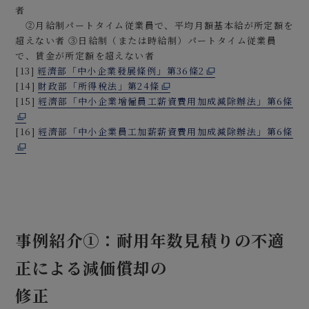
者
②月給制パートタイム従業員で、平均月額基本給が所定額を
超えない者 ③日給制（または時給制）パートタイム従業員
で、賃金が所定額を超えない者
[13]
經濟部「中小企業發展條例」第36條2
[14]
財政部「所得稅法」第24條
[15]
經濟部「中小企業增僱員工薪資費用加成減除辦法」第6條
[16]
經濟部「中小企業員工加薪薪資費用加成減除辦法」第6條
事例紹介①：耐用年数見積りの不適
正による減価償却の
修正