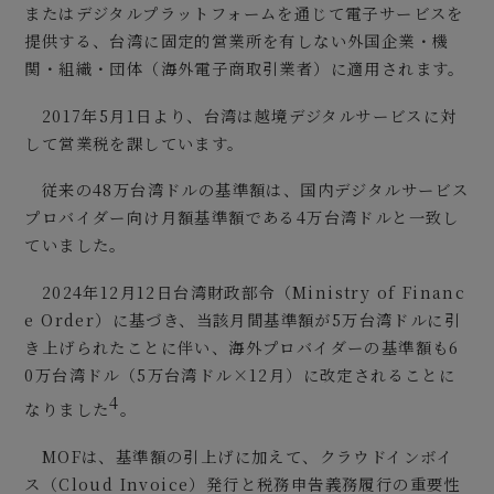
またはデジタルプラットフォームを通じて電子サービスを
提供する、台湾に固定的営業所を有しない外国企業・機
関・組織・団体（海外電子商取引業者）に適用されます。
2017年5月1日より、台湾は越境デジタルサービスに対
して営業税を課しています。
従来の48万台湾ドルの基準額は、国内デジタルサービス
プロバイダー向け月額基準額である4万台湾ドルと一致し
ていました。
2024年12月12日台湾財政部令（Ministry of Financ
e Order）に基づき、当該月間基準額が5万台湾ドルに引
き上げられたことに伴い、海外プロバイダーの基準額も6
0万台湾ドル（5万台湾ドル×12月）に改定されることに
4
なりました
。
MOFは、基準額の引上げに加えて、クラウドインボイ
ス（Cloud Invoice）発行と税務申告義務履行の重要性