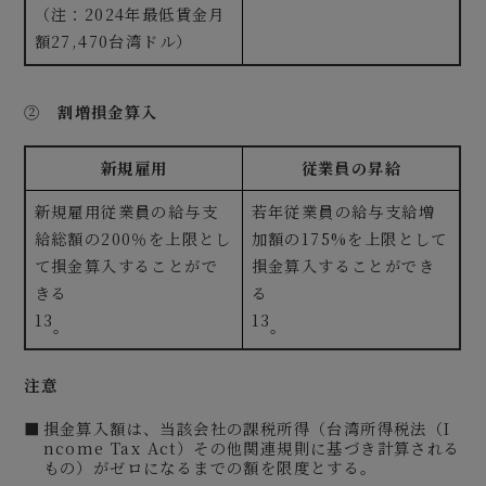
（注：2024年最低賃金月
額27,470台湾ドル）
②
割増損金算入
新規雇用
従業員の昇給
新規雇用従業員の給与支
若年従業員の給与支給増
給総額の200％を上限とし
加額の175%を上限として
て損金算入することがで
損金算入することができ
きる
る
13
13
。
。
注意
損金算入額は、当該会社の課税所得（台湾所得税法（I
ncome Tax Act）その他関連規則に基づき計算される
もの）がゼロになるまでの額を限度とする。