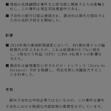
現地の法律顧問は事件を公安当局に報告するため委嘱さ
れし、この事件は現在司法捜査中である。
子会社の銀行口座は凍結され、親会社は損失を回収する
ための法的手続きを開始した。
影響
2024年度の連結財務諸表において、約1億台湾ドルの臨
時損失が計上されたが、これは総資産の0.7％に相当
し、1株当たり利益（EPS）に約0.4台湾ドルの影響を
与えた。
親会社は倫理違反に対するゼロ・トレランス（Zero-to
lerance）方針を強調し、司法当局に全面協力するこ
とを約束した。
考察
蘇州子会社は中核企業ではないものの、この事件は海外
子会社における強固な内部統制の重要性を示しています。