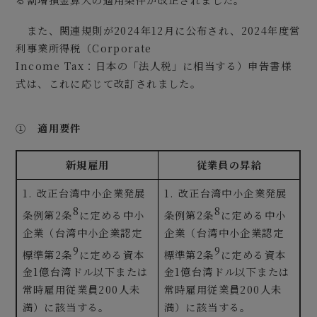
る割増損金算入の適用条件が改正されました。
また、関連規則が2024年12月に公布され、2024年度営
利事業所得税（Corporate
Income Tax：日本の「法人税」に相当する）申告書様
式は、これに応じて改訂されました。
①
適用要件
新規雇用
従業員の昇給
1. 改正台湾中小企業発展
1. 改正台湾中小企業発展
8
8
条例第2条
に定める中小
条例第2条
に定める中小
企業（台湾中小企業認定
企業（台湾中小企業認定
9
9
標準第2条
に定める資本
標準第2条
に定める資本
金1億台湾ドル以下または
金1億台湾ドル以下または
常時雇用従業員200人未
常時雇用従業員200人未
満）に該当する。
満）に該当する。