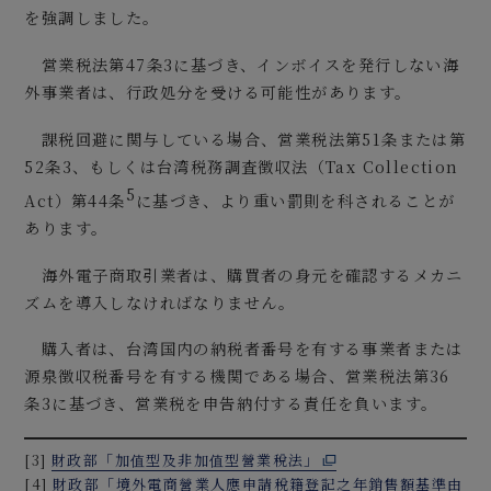
を強調しました。
営業税法第47条3に基づき、インボイスを発行しない海
外事業者は、行政処分を受ける可能性があります。
課税回避に関与している場合、営業税法第51条または第
52条3、もしくは台湾税務調査徴収法（Tax Collection
5
Act）第44条
に基づき、より重い罰則を科されることが
あります。
海外電子商取引業者は、購買者の身元を確認するメカニ
ズムを導入しなければなりません。
購入者は、台湾国内の納税者番号を有する事業者または
源泉徴収税番号を有する機関である場合、営業税法第36
条3に基づき、営業税を申告納付する責任を負います。
[3]
財政部「加值型及非加值型營業稅法」
[4]
財政部「境外電商營業人應申請稅籍登記之年銷售額基準由