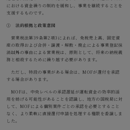
における資金繰りの制約を緩和し、事業を継続することを
支援するものです。
①
法的根拠と政策意図
営業税法第39条第2項3によれば、免税売上高、固定資
産の取得および合併・譲渡・解散・廃止による事業登記抹
消
以外
の事由による営業税は、原則として、将来の納税義
務と相殺するために繰り越す必要があります。
ただし、特段の事業がある場合は、MOFが還付を承認
する場合があります。
MOFは、中央レベルの承認遅延が運転資金の効率的活
用を妨げる可能性があることを認識し、地方の国税局に対
して、MOFによる個別案件ごとの承認を必要とすること
なく、より柔軟に直接還付申請を処理する権限を委譲しま
した。