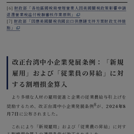
[6]
財政部「各地區國稅局受理營業人因美國關稅政策影響申請
退還營業稅溢付稅額審核作業原則」
[7]
財政部「因應美國關稅我國出口供應鏈支持方案財政支持措
施」
改正台湾中小企業発展条例：「新規
雇用」および「従業員の昇給」に対
する割増損金算入
より多様な人材の雇用促進と企業の従業員給与引上げを
8
奨励するため、改正台湾中小企業発展条例
が、
2024年8
月7日
に公布されました。
これにより「新規雇用」および「従業員の昇給」に対す