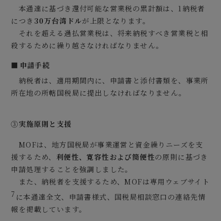
本通達に基づき還付可能な営業税の累計額は、1納税者
につき
30万台湾ドル
が上限となります。
それを超える過払営業税は、将来納税すべき営業税と相
殺するために繰り越さなければなりません。
申請手続
納税者は、適用期間内に、申請書と添付書類を、事業所
所在地の所轄国税局に提出しなければなりません。
③
実施原則と支援
MOFは、地方国税局が事業運営と資金繰りニーズを支
援するため、
利便性、寛容性および簡便性
の原則に基づき
申請処理することを強調しました。
また、納税者を支援するため、MOFは専用ウェブサイト
7
に本通達全文、申請書様式、国税局相談窓口の連絡先情
報を掲載しています。