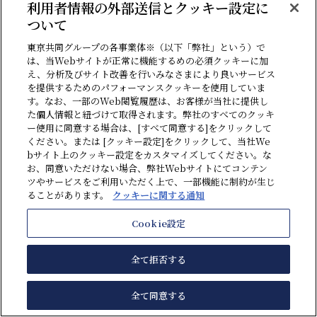
利用者情報の外部送信とクッキー設定に
カテゴリ
ついて
東京共同グループの各事業体※（以下「弊社」という）で
ベトナム
財務管理高度化支援
は、当Webサイトが正常に機能するめの必須クッキーに加
え、分析及びサイト改善を行いみなさまにより良いサービス
ファンド
企業再生・事業再生
を提供するためのパフォーマンスクッキーを使用していま
す。なお、一部のWeb閲覧履歴は、お客様が当社に提供し
会計・税務
国際税務・国際ビジネス
た個人情報と紐づけて取得されます。弊社のすべてのクッキ
温暖化対策・脱炭素
知的財産権
ー使用に同意する場合は、[すべて同意する]をクリックして
ください。または [クッキー設定]をクリックして、当社We
税理士賠償責任
JAFTAS
bサイト上のクッキー設定をカスタマイズしてください。な
お、同意いただけない場合、弊社Webサイトにてコンテン
ツやサービスをご利用いただく上で、一部機能に制約が生じ
Focus Tokyo Kyodo
ることがあります。
クッキーに関する通知
Cookie設定
関連記事
全て拒否する
新トランプ関税（通商法第301条）対応
全て同意する
事例から学ぶトランプ関税の原産地規則