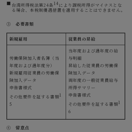
14
台湾所得税法第24条
により課税所得がマイナスとな
る場合、本税制優遇措置を適用することはできません。
③
必要書類
新規雇用
従業員の昇給
当年度および過年度の給
労働保険加入者名簿（当
与明細
年度および過年度分）
昇給した従業員の労働保
新規雇用従業員の労働保
険加入データ
険加入データ
両年度の一般従業員給与
申告書様式
所得サマリー
1
申告書様式
その他要件を証する書類
1
5
その他要件を証する書類
6
④
留意点